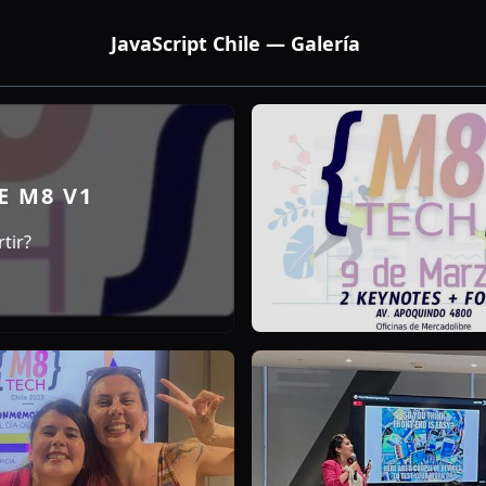
JavaScript Chile — Galería
E M8 V1
tir?