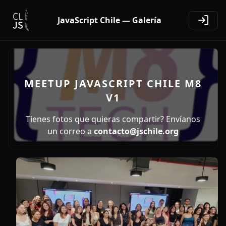
JavaScript Chile — Galería
MEETUP JAVASCRIPT CHILE M8
V1
Tienes fotos que quieras compartir? Envíanos
un correo a
contacto@jschile.org